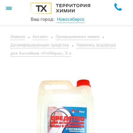
Ваш город:
Новосибирск
Главная
Каталог
Промышленная химия
Дезинфицирующие средства
Перекись водорода
для бассейнов «ProfAqua», 5 л