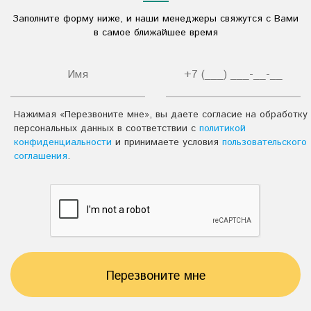
Жидкие моющие средства
Заполните форму ниже, и наши менеджеры свяжутся с Вами
в самое ближайшее время
Средства для санузлов
Сода кальцинированная
Средства моющие универсальные
Нажимая «Перезвоните мне», вы даете согласие на обработку
Средства для мытья посуды
Кислотные моющие средства
персональных данных в соответствии с
политикой
конфиденциальности
и принимаете условия
пользовательского
Чистящие средства
Щелочные моющие средства
соглашения
.
Технические моющие средства серии
«DEFF»
Моющие средства для стекол
Моющие средства для уборки
Перезвоните мне
Противогололедные реагенты