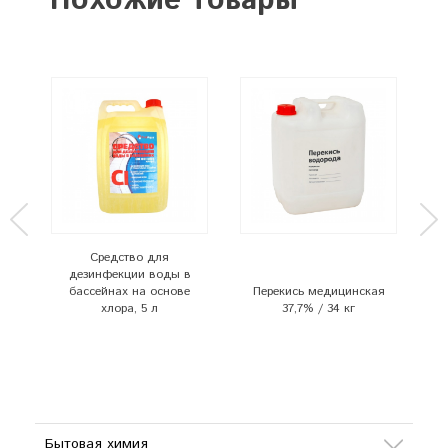
Похожие товары
Средство для
дезинфекции воды в
% /
бассейнах на основе
Перекись медицинская
Ги
хлора, 5 л
37,7% / 34 кг
Бытовая химия