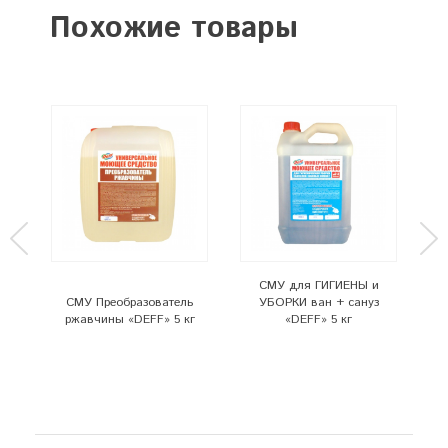
Похожие товары
СМУ для ГИГИЕНЫ и
СМУ Преобразователь
УБОРКИ ван + сануз
г
ржавчины «DEFF» 5 кг
«DEFF» 5 кг