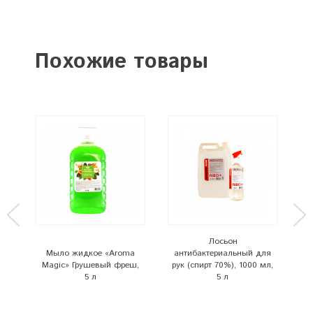
Похожие товары
Лосьон
Мыло жидкое «Aroma
антибактериальный для
»
Magic» Грушевый фреш,
рук (спирт 70%), 1000 мл,
 л
5 л
5 л