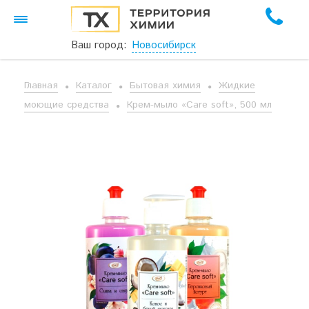
Ваш город:
Новосибирск
Главная
Каталог
Бытовая химия
Жидкие
моющие средства
Крем-мыло «Care soft», 500 мл