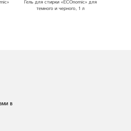
mic»
Гель для стирки «ECOnomic» для
Конди
темного и черного, 1 л
с
ами в