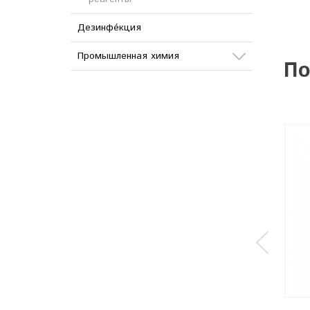
Дезинфе́кция
Промышленная химия
По
Сода
Кислоты
Соли
Дезинфицирующие
средства
Другое
Гель «Daily Wash» для стирки
белого белья, 5 л