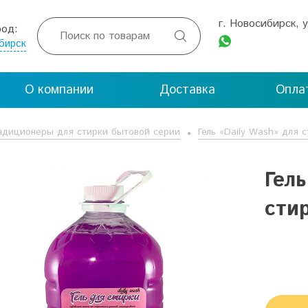
г. Новосибирск, 
род:

бирск
О компании
Доставка
Опла
ондиционеры для стирки бытовой серии
Гель «Daily Wash» для с
Гель
стир