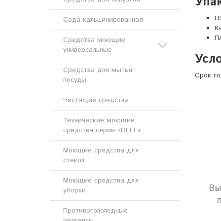
Упак
П
Сода кальцинированная
К
П
Средства моющие
универсальные
Усло
Средства для мытья
Кислотные моющие
Срок го
посуды
средства
Чистящие средства
Щелочные моющие
средства
Технические моющие
средства серии «DEFF»
Моющие средства для
стекол
Моющие средства для
Вы
уборки
Противогололедные
реагенты