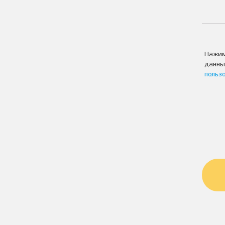
Нажим
данны
польз