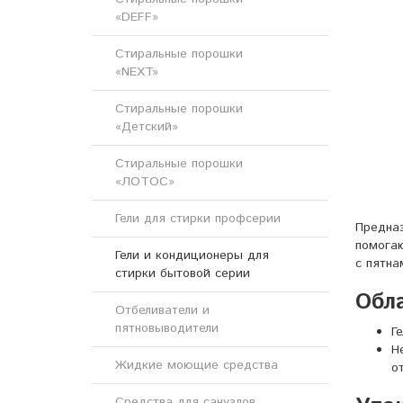
«DEFF»
Стиральные порошки
«NEXT»
Стиральные порошки
«Детский»
Стиральные порошки
«ЛОТОС»
Гели для стирки профсерии
Предназ
помогаю
Гели и кондиционеры для
с пятна
стирки бытовой серии
Обл
Отбеливатели и
пятновыводители
Г
Н
Жидкие моющие средства
о
Средства для санузлов